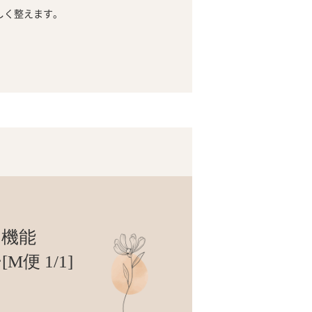
しく整えます。
多機能
便 1/1]