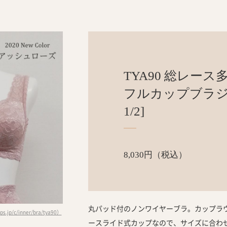
TYA90 総レース
フルカップブラジ
1/2]
8,030円（税込）
丸パッド付のノンワイヤーブラ。カップラ
s.jp/c/inner/bra/tya90）
ースライド式カップなので、サイズに合わ