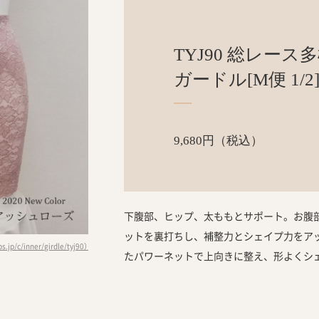
TYJ90 総レース
ガードル[M便 1/2
9,680円（税込）
下腹部、ヒップ、太ももとサポート。お腹
ットを裏打ちし、補整力とシェイプ力をア
.jp/c/inner/girdle/tyj90）
たパワーネットで上向きに整え、形よくシ