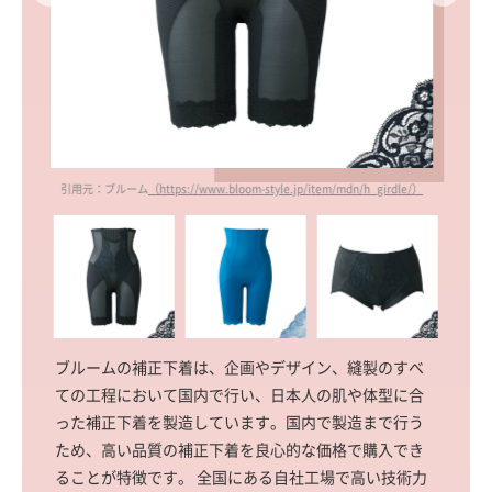
le/）
引用元：ブルーム
（https://www.bloom-style.jp/item/luxage/recoverygirdle_h/）
引用元
ブルームの補正下着は、企画やデザイン、縫製のすべ
ての工程において国内で行い、日本人の肌や体型に合
った補正下着を製造しています。国内で製造まで行う
ため、高い品質の補正下着を良心的な価格で購入でき
ることが特徴です。 全国にある自社工場で高い技術力