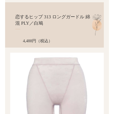
恋するヒップ 313 ロングガードル 綿
混 PLY／白鳩
4,488円（税込）